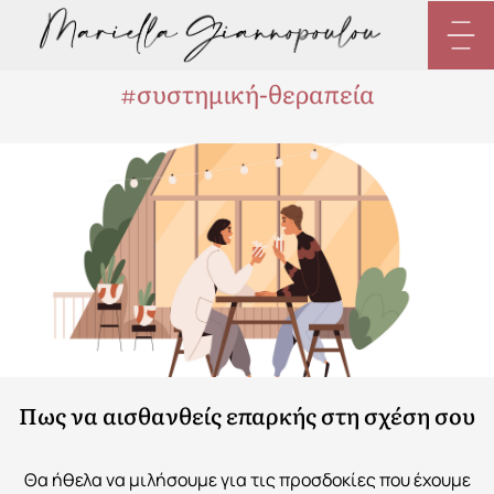
Skip
to
content
#συστημική-θεραπεία
Πως να αισθανθείς επαρκής στη σχέση σου
Θα ήθελα να μιλήσουμε για τις προσδοκίες που έχουμε