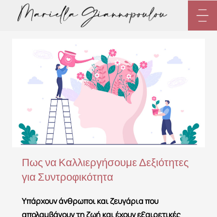
Skip
to
content
Πως να Καλλιεργήσουμε Δεξιότητες
για Συντροφικότητα
Yπάρχουν άνθρωποι και ζευγάρια που
απολαμβάνουν τη ζωή και έχουν εξαιρετικές