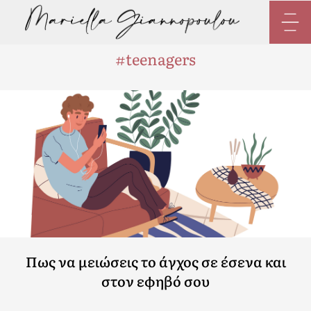
Skip
to
content
#teenagers
Πως να μειώσεις το άγχος σε έσενα και
στον εφηβό σου